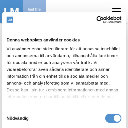
Home
/
Interview
Denna webbplats använder cookies
Vi använder enhetsidentifierare för att anpassa innehållet
och annonserna till användarna, tillhandahålla funktioner
för sociala medier och analysera vår trafik. Vi
vidarebefordrar även sådana identifierare och annan
References
information från din enhet till de sociala medier och
annons- och analysföretag som vi samarbetar med.
Dessa kan i sin tur kombinera informationen med annan
information som du har tillhandahållit eller som de har
samlat in när du har använt deras tjänster.
TEMPLATE DISABLED
Samtyckesval
Nödvändig