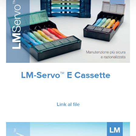
LM-Servo™ E Cassette
Link al file