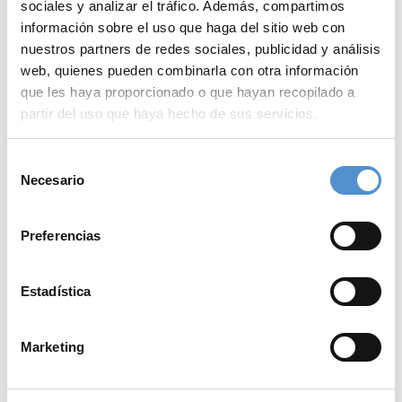
sociales y analizar el tráfico. Además, compartimos
información sobre el uso que haga del sitio web con
Instrumentos para
nuestros partners de redes sociales, publicidad y análisis
restauraciones adhesivas
web, quienes pueden combinarla con otra información
que les haya proporcionado o que hayan recopilado a
indirectas
partir del uso que haya hecho de sus servicios.
Selección
Necesario
de
Elace el archivo
consentimiento
Preferencias
Estadística
Marketing