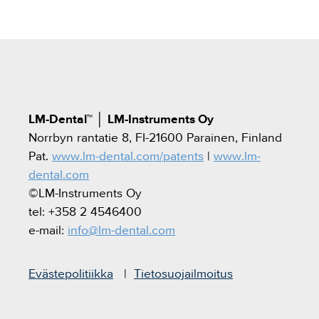
LM-Dental™
│
LM-Instruments Oy
Norrbyn rantatie 8, FI-21600 Parainen, Finland
Pat.
www.lm-dental.com/patents
|
www.lm-
dental.com
©LM-Instruments Oy
tel: +358 2 4546400
e-mail:
info@lm-dental.com
Evästepolitiikka
Tietosuojailmoitus