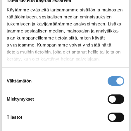
Tämä sivusto käyttää evästeitä
Käytämme evästeitä tarjoamamme sisällön ja mainosten
räätälöimiseen, sosiaalisen median ominaisuuksien
tukemiseen ja kävijämäärämme analysoimiseen. Lisäksi
jaamme sosiaalisen median, mainosalan ja analytiikka-
alan kumppaneillemme tietoja siitä, miten käytät
sivustoamme. Kumppanimme voivat yhdistää näitä
tietoja muihin tietoihin, joita olet antanut heille tai joita on
kerätty, kun olet käyttänyt heidän palvelujaan.
LM-Servo™ E Cassette
Suostumuksen
Välttämätön
valinta
Mieltymykset
Linkki tiedostoon
Tilastot