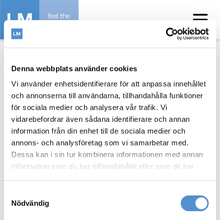
Home
/
How to use video
Denna webbplats använder cookies
Vi använder enhetsidentifierare för att anpassa innehållet
och annonserna till användarna, tillhandahålla funktioner
för sociala medier och analysera vår trafik. Vi
vidarebefordrar även sådana identifierare och annan
References
information från din enhet till de sociala medier och
annons- och analysföretag som vi samarbetar med.
Dessa kan i sin tur kombinera informationen med annan
information som du har tillhandahållit eller som de har
samlat in när du har använt deras tjänster.
TEMPLATE DISABLED
Samtyckesval
Nödvändig