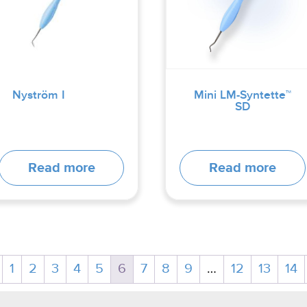
Nyström I
Mini LM-Syntette™
SD
Read more
Read more
1
2
3
4
5
6
7
8
9
…
12
13
14