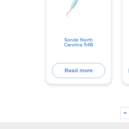
Sonde North
Carolina 54B
Read more
←