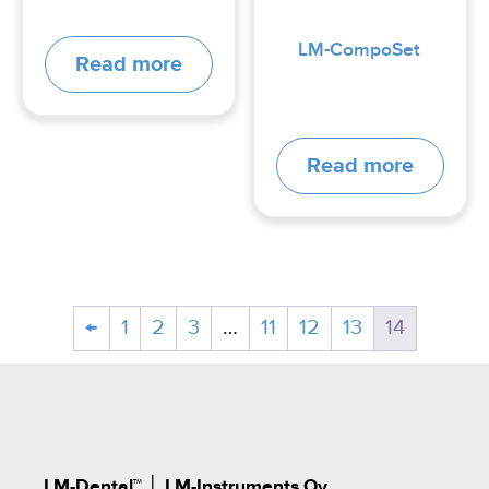
LM‑CompoSet
Read more
Read more
←
1
2
3
…
11
12
13
14
LM-Dental™
│
LM-Instruments Oy