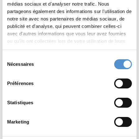
médias sociaux et d'analyser notre trafic. Nous
partageons également des informations sur l'utilisation de
Columbia 4L-
Brunissoir DD
notre site avec nos partenaires de médias sociaux, de
4R
publicité et d'analyse, qui peuvent combiner celles-ci
avec d'autres informations que vous leur avez fournies
ou qu'ils ont collectées lors de votre utilisation de leurs
Read more
Read more
services.
Sélection
Nécessaires
du
consentement
Préférences
Statistiques
Marketing