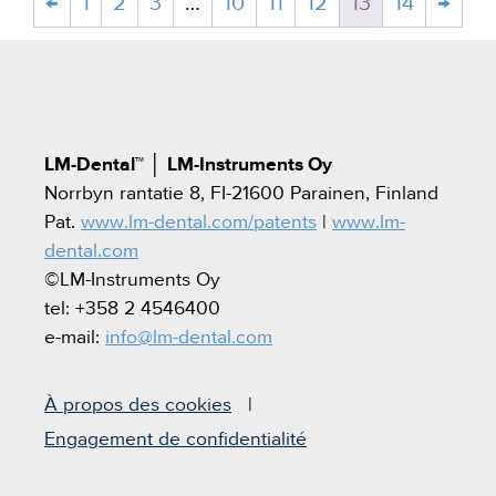
←
1
2
3
…
10
11
12
13
14
→
LM-Dental™
│
LM-Instruments Oy
Norrbyn rantatie 8, FI-21600 Parainen, Finland
Pat.
www.lm-dental.com/patents
|
www.lm-
dental.com
©LM-Instruments Oy
tel: +358 2 4546400
e-mail:
info@lm-dental.com
À propos des cookies
Engagement de confidentialité