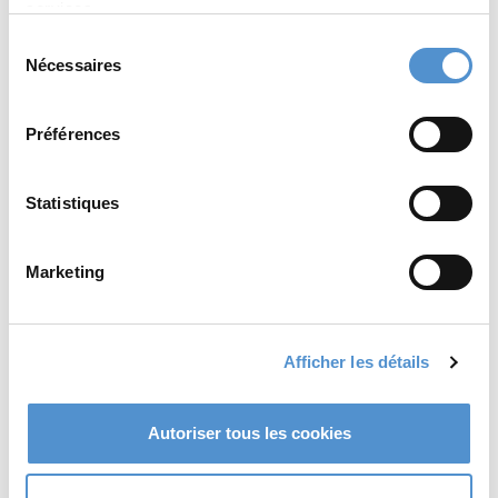
services.
Sélection
Nécessaires
du
consentement
Lime
Arch Wire
diamantée
Tucker
Préférences
mes-dist
Statistiques
Read more
Read more
Marketing
Afficher les détails
Autoriser tous les cookies