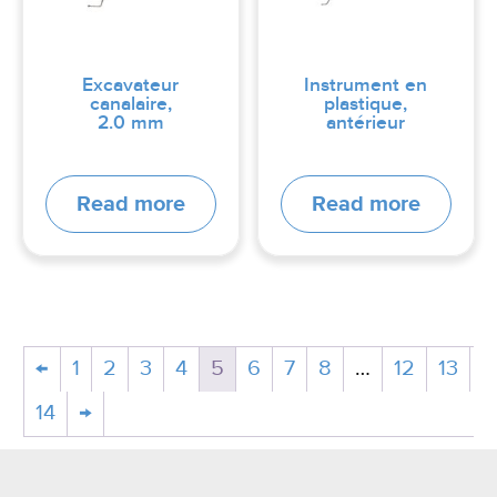
Excavateur
Instrument en
canalaire,
plastique,
2.0 mm
antérieur
Read more
Read more
←
1
2
3
4
5
6
7
8
…
12
13
14
→