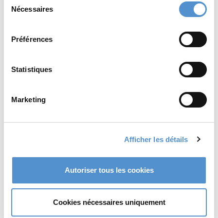
Nécessaires
du
consentement
LM-Syntette™
Excavateur
Préférences
Anterior SD
rond à triple
angulation,
3.5 mm
Statistiques
Read more
Read more
Marketing
Afficher les détails
Autoriser tous les cookies
Cookies nécessaires uniquement