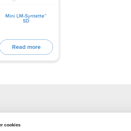
Mini LM-Syntette™
SD
Read more
r cookies