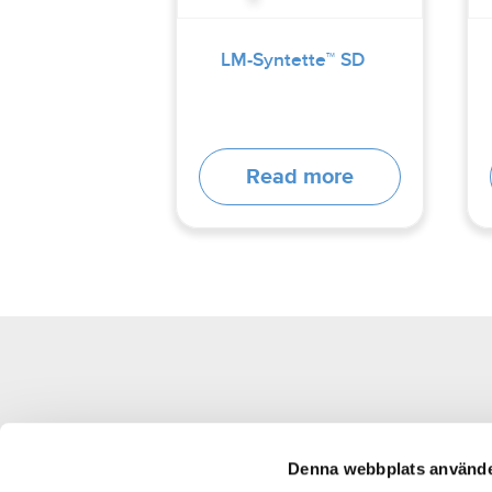
LM-Syntette™ SD
Read more
LM-Dental™
│
LM-Instruments Oy
Norrbyn rantatie 8, FI-21600 Parainen, Finland
Denna webbplats använde