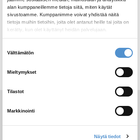
alan kumppaneillemme tietoja siitä, miten käytät
sivustoamme. Kumppanimme voivat yhdistää näitä
Columbia 4L-
tietoja muihin tietoihin, joita olet antanut heille tai joita on
4R SD
kerätty, kun olet käyttänyt heidän palvelujaan.
Suostumuksen
Lue lisää
Välttämätön
valinta
Mieltymykset
Tilastot
Markkinointi
LM-Dental™
│
LM-Instruments Oy
Norrbyn rantatie 8, FI-21600 Parainen, Finland
Näytä tiedot