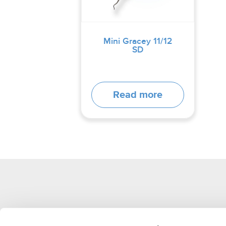
Mini Gracey 11/12
SD
Read more
LM-Dental™
│
LM-Instruments Oy